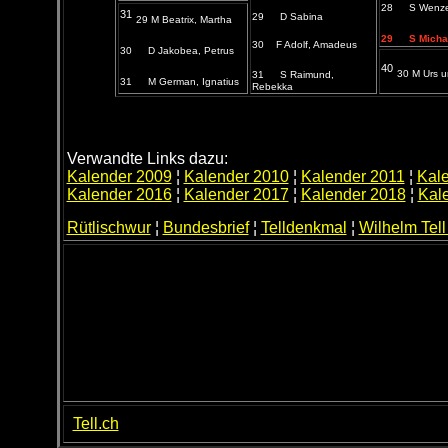
28
S Wenze
31
29
D Sabina
29 M Beatrix, Martha
29
S Micha
30 F Adolf, Amadeus
30
D Jakobea, Petrus
40
30 M Urs u
31
S Raimund,
31
M German, Ignatius
Rebekka
Verwandte Links dazu:
Kalender 2009
¦
Kalender 2010
¦
Kalender 2011
¦
Kal
Kalender 2016
¦
Kalender 2017
¦
Kalender 2018
¦
Kal
Rütlischwur
¦
Bundesbrief
¦
Telldenkmal
¦
Wilhelm Tell
Tell.ch