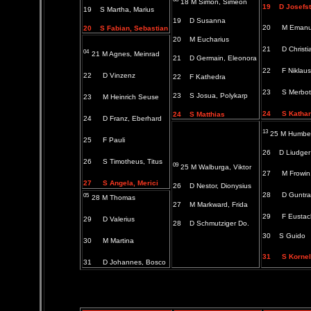
18 M Simon, Simeon
19 D Josefst
19
S Martha, Marius
19 D Susanna
20
M Emanue
20 S Fabian, Sebastian
20 M Eucharius
21
D Christi
04
21 M Agnes, Meinrad
21 D Germain, Eleonora
22
F Niklaus
22
D Vinzenz
22 F Kathedra
23
S Merbot,
23 S Josua, Polykarp
23
M Heinrich Seuse
24
S Kathar
24 S Matthias
24
D Franz, Eberhard
13
25 M Humber
25
F Pauli
26 D Liudger
26
S Timotheus, Titus
09
25 M Walburga, Viktor
27
M Frowin
27
S Angela, Merici
26 D Nestor, Dionysius
28
D Guntr
05
28 M Thomas
27 M Markward, Frida
29
F Eustac
29
D Valerius
28 D Schmutziger Do.
30 S Guido
30
M Martina
31
S Korne
31
D Johannes, Bosco