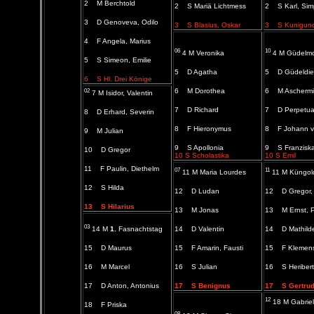
2 M Berchtold
2 S Mariä Lichtmess
2 S Karl, Simp
3 D Genoveva, Odilo
3 S Blasius, Oskar
3 S Kunigun
4 F Angela, Marius
06
10
4 M Veronika
4 M Güdelm
5 S Simeon, Emilie
5 D Agatha
5 D Güdeldie
6 S Hl. Drei Könige
02
6 M Dorothea
6 M Aschermi
7 M Isidor, Valentin
7 D Richard
7 D Perpetua, 
8 D Erhard, Severin
8 F Hieronymus
8 F Johann v
9 M Julian
9 S Apollonia
9 S Franzisk
10 D Gregor
10 S Scholastika
10 S Emil
11 F Paulin, Diethelm
07
11
11 M Maria Lourdes
11 M Küngol
12 S Hilda
12 D Ludan
12
D Gregor, 
13 S Hilarius
13
M Jonas
13
M Ernst, 
03
14 M
1.
Fasnachtstag
14
D Valentin
14
D Mathild
15
D Maurus
15
F Amarin, Fausti
15
F Klemens
16
M Marcel
16
S Julian
16
S Heribert
17
D Anton, Antonius
17 S Benignus
17 S Gertrud,
12
18 M Gabriel, 
18
F Priska
08