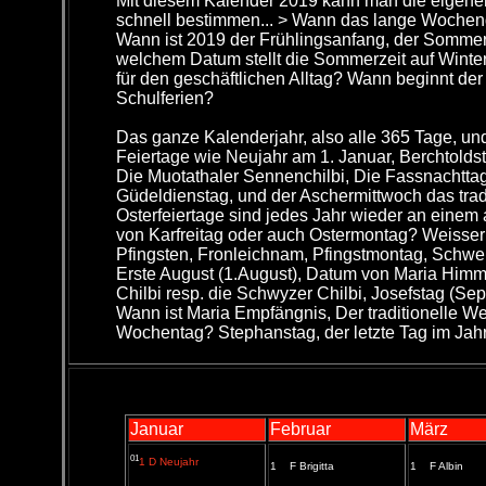
Mit diesem Kalender 2019 kann man die eigenen
schnell bestimmen... > Wann das lange Wochend
Wann ist 2019 der Frühlingsanfang, der Sommer
welchem Datum stellt die Sommerzeit auf Wint
für den geschäftlichen Alltag? Wann beginnt d
Schulferien?
Das ganze Kalenderjahr, also alle 365 Tage, und 
Feiertage wie Neujahr am 1. Januar, Berchtoldst
Die Muotathaler Sennenchilbi, Die Fassnachtta
Güdeldienstag, und der Aschermittwoch das trad
Osterfeiertage sind jedes Jahr wieder an eine
von Karfreitag oder auch Ostermontag? Weisser 
Pfingsten, Fronleichnam, Pfingstmontag, Schwei
Erste August (1.August), Datum von Maria Himmel
Chilbi resp. die Schwyzer Chilbi, Josefstag (Sep
Wann ist Maria Empfängnis, Der traditionelle 
Wochentag? Stephanstag, der letzte Tag im Jahr 
Januar
Februar
März
01
1 D Neujahr
1 F Brigitta
1 F Albin