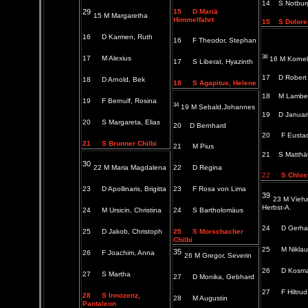
14 S Notbur
29
15
D Mariä
15 M Margaretha
Himmelfahrt
15 S Dolore
16
D Karmen, Ruth
16
F Theodor, Stephan
38
17
M Alexius
16 M Kornel
17
S Liberat, Hyazinth
17 D Robert
18
D Arnold, Bek
18
S Agapitus, Helene
18 M Lamber
19
F Bernulf, Rosina
34
19 M Sebald,Johannes
19 D Januar
20
S Margareta, Elias
20 D Bernhard
20
F Eusta
21
S Brunner Chilbi
21
M Pius
21 S Matthä
30
22 M Maria Magdalena
22
D Regina
22
S Chlost
23
D Apollinaris, Brigitta
23
F Rosa von Lima
39
23 M Vieha
Herbst-A.
24
M Ursicin, Christina
24
S Bartholomäus
24
D Gerha
25
D Jakob, Christoph
25
S Morschacher
Chilbi
25
M Niklau
35
26
F Joachim, Anna
26 M Gregor, Severin
26
D Kosma
27
S Martha
27
D Monika, Gebhard
27
F Hiltrud
28
S Innozenz,
28
M Augustin
Pantaleon