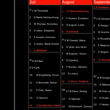
Juli
August
Septemb
1 S Goldauer 
27
1 M Theobald
1
D Nationalfeiertag
2 D Mariä Heimsuchung
36
2 F Gustav, Eusebius
2 M
Absalo
3 M Thomas, Kornelius
3 S August, Lydia
3 D Gregor, 
4 D Ulrich, Elisabeth
4 S Dominik
4 M Jeanne-
5 F Anselm, Antonius
5 D Roswith
32
5 M Oswald, Maria
6 S Isaias, Maria Goretti
6 F Magnus,
6 D Verkl. des Herrn
7 S Willibald
7 S Regina
7 M Kajetan, Sixtus
8
S Ibächle
28
8 D Cyriakus
8 M Kilian
9 F Roman, Altmann
9 D Cyrill
10 S Lorenz
10
M Engelberg, Knud
37
9 M Gorgo
11
S Klara, Gottlieb
11
D Benedikt, Rahel
10 D Niklaus
33
12
F Felix, Nabor
12 M Klara, Noting
11 M Felix u
13
S Heinrich
12 D Guido, 
13
D Hippolyt
13 F Hektor
14
S Dorfbächler Chilbi
14
M Eberhard, Samuel